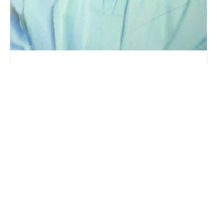
AGSOBA (HON) LANRE LAOSHE
DA 6872