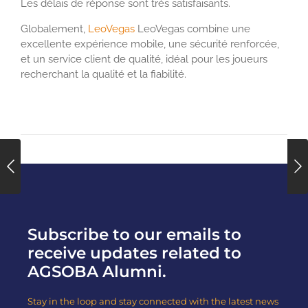
Les délais de réponse sont très satisfaisants.
Globalement,
LeoVegas
LeoVegas combine une
excellente expérience mobile, une sécurité renforcée,
et un service client de qualité, idéal pour les joueurs
recherchant la qualité et la fiabilité.
Subscribe to our emails to
receive updates related to
AGSOBA Alumni.
Stay in the loop and stay connected with the latest news