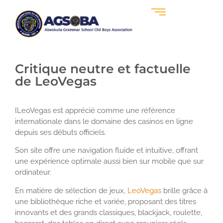
Critique neutre et factuelle
de LeoVegas
{LeoVegas est apprécié comme une référence
internationale dans le domaine des casinos en ligne
depuis ses débuts officiels.
Son site offre une navigation fluide et intuitive, offrant
une expérience optimale aussi bien sur mobile que sur
ordinateur.
En matière de sélection de jeux,
LeoVegas
brille grâce à
une bibliothèque riche et variée, proposant des titres
innovants et des grands classiques, blackjack, roulette,