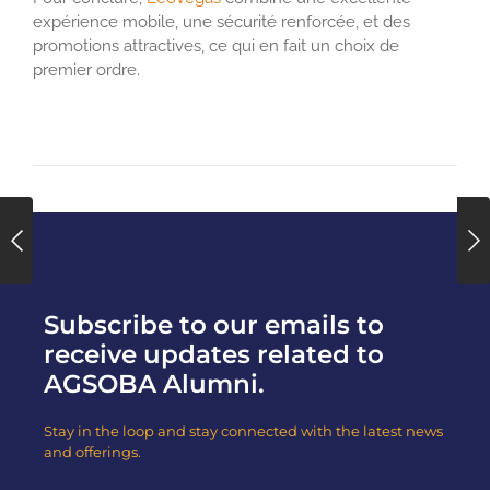
expérience mobile, une sécurité renforcée, et des
promotions attractives, ce qui en fait un choix de
premier ordre.
Subscribe to our emails to
receive updates related to
AGSOBA Alumni.
Stay in the loop and stay connected with the latest news
and offerings.